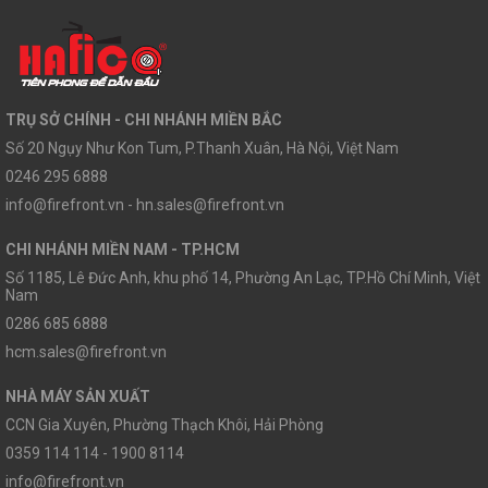
TRỤ SỞ CHÍNH - CHI NHÁNH MIỀN BẮC
Số 20 Ngụy Như Kon Tum, P.Thanh Xuân, Hà Nội, Việt Nam
0246 295 6888
info@firefront.vn - hn.sales@firefront.vn
CHI NHÁNH MIỀN NAM - TP.HCM
Số 1185, Lê Đức Anh, khu phố 14, Phường An Lạc, TP.Hồ Chí Minh, Việt
Nam
0286 685 6888
hcm.sales@firefront.vn
NHÀ MÁY SẢN XUẤT
CCN Gia Xuyên, Phường Thạch Khôi, Hải Phòng
0359 114 114 - 1900 8114
info@firefront.vn