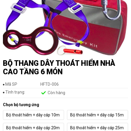
TIN
TỨC
MUA
TRỰC
TUYẾN
ĐĂNG
KÝ
ĐẠI
BỘ THANG DÂY THOÁT HIỂM NHÀ
LÝ
CAO TẦNG 6 MÓN
Mã SP
HFTD-006
Tình trạng:
Còn hàng
Chọn bộ tương ứng
Bộ thoát hiểm + dây cáp 10m
Bộ thoát hiểm + dây cáp 15m
Bộ thoát hiểm + dây cáp 20m
Bộ thoát hiểm + dây cáp 25m