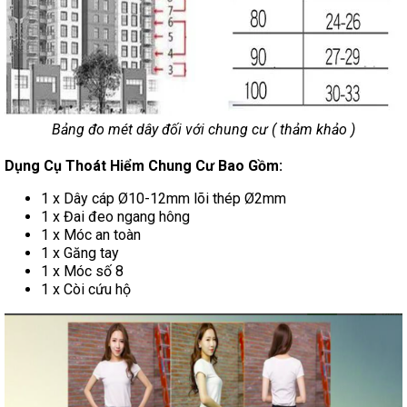
Bảng đo mét dây đối với chung cư ( thảm khảo )
Dụng Cụ Thoát Hiểm Chung Cư Bao Gồm:
1 x Dây cáp Ø10-12mm lõi thép Ø2mm
1 x Đai đeo ngang hông
1 x Móc an toàn
1 x Găng tay
1 x Móc số 8
1 x Còi cứu hộ