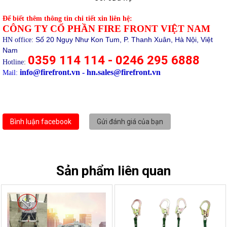
Để biết thêm thông tin chi tiết xin liên hệ:
CÔNG TY CỔ PHẦN FIRE FRONT VIỆT NAM
Số 20 Ngụy Như Kon Tum, P. Thanh Xuân, Hà Nội, Việt
HN office:
Nam
0359 114 114 - 0246 295 6888
Hotline
:
info@firefront.vn - hn.sales@firefront.vn
Mail:
Bình luận facebook
Gửi đánh giá của bạn
Sản phẩm liên quan