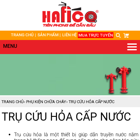
TRANG
CHỦ
TRANG CHỦ
SẢN PHẨM
LIÊN HỆ
MUA TRỰC TUYẾN
GIỚI
THIỆU
MENU
SẢN
PHẨM
DỊCH
VỤ/GIẢI
PHÁP
ỨNG
TRANG CHỦ
»
PHỤ KIỆN CHỮA CHÁY
»
TRỤ CỨU HỎA CẤP NƯỚC
DỤNG
TRỤ CỨU HỎA CẤP NƯỚC
HỎI
ĐÁP
Trụ cứu hỏa là một thiết bị giúp dẫn truyền nước nằm
TÀI
LIỆU