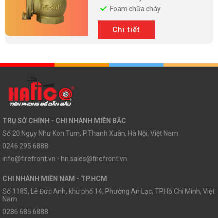
Foam chữa cháy
Chi tiết
TRỤ SỞ CHÍNH - CHI NHÁNH MIỀN BẮC
Số 20 Ngụy Như Kon Tum, P.Thanh Xuân, Hà Nội, Việt Nam
0246 295 6888
info@firefront.vn - hn.sales@firefront.vn
CHI NHÁNH MIỀN NAM - TP.HCM
Số 1185, Lê Đức Anh, khu phố 14, Phường An Lạc, TP.Hồ Chí Minh, Việt
Nam
0286 685 6888