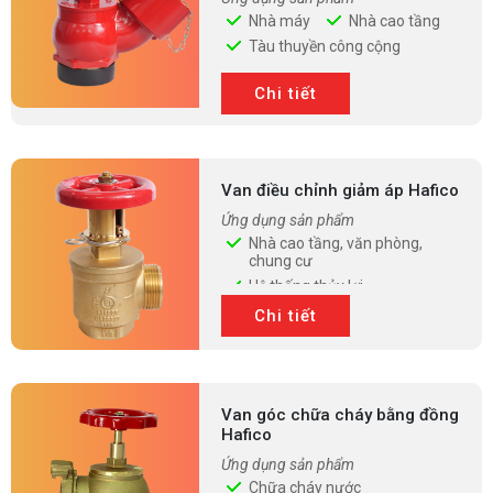
Nhà máy
Nhà cao tầng
Tàu thuyền công cộng
Cơ sở cứu hỏa cố định
Chi tiết
Van điều chỉnh giảm áp Hafico
Ứng dụng sản phẩm
Nhà cao tầng, văn phòng,
chung cư
Hệ thống thủy lợi
Hệ thống khí nén
Chi tiết
Hệ thống PCCC
Van góc chữa cháy bằng đồng
Hafico
Ứng dụng sản phẩm
Chữa cháy nước