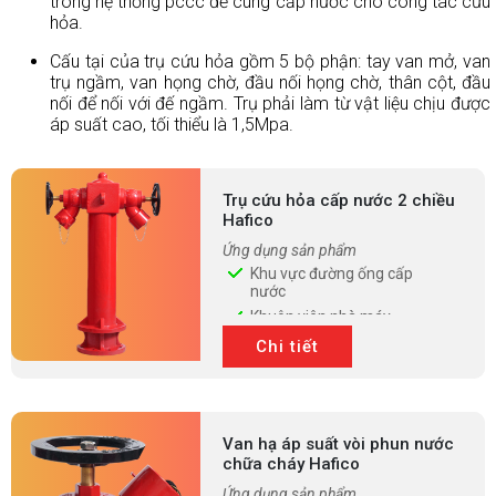
trong hệ thống pccc để cung cấp nước cho công tác cứu
hỏa.
TIN
Cấu tại của trụ cứu hỏa gồm 5 bộ phận: tay van mở, van
TỨC
trụ ngầm, van họng chờ, đầu nối họng chờ, thân cột, đầu
nối để nối với đế ngầm. Trụ phải làm từ vật liệu chịu được
MUA
áp suất cao, tối thiểu là 1,5Mpa.
TRỰC
TUYẾN
ĐĂNG
Trụ cứu hỏa cấp nước 2 chiều
KÝ
Hafico
ĐẠI
LÝ
Ứng dụng sản phẩm
Khu vực đường ống cấp
nước
Khuôn viên nhà máy
Khuôn viên nhà xưởng
Chi tiết
khu vực công cộng, chữa
cháy
Van hạ áp suất vòi phun nước
chữa cháy Hafico
Ứng dụng sản phẩm