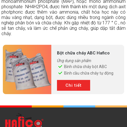
monoammonium phosphate (MAP), hoặc mono ammonium
phosphate NH4H2PO4, được hình thành khi một dung dịch axit
TIN
photphoric được thêm vào ammonia, chất hóa học này có
TỨC
màu vàng nhạt, dạng bột, được dùng nhiều trong ngành công
nghiệp phân bón và chữa cháy. Khi gặp nhiệt độ từ 177 ° C , nó
MUA
sẽ tan chảy, và làm ức chế phản ứng cháy, giúp dập tắt đám
TRỰC
cháy.
TUYẾN
ĐĂNG
KÝ
Bột chữa cháy ABC Hafico
ĐẠI
Ứng dụng sản phẩm
LÝ
Bình chữa cháy bột ABC
Bình cầu chữa cháy tự động
Chi tiết