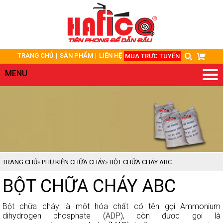
TRANG
CHỦ
TRANG CHỦ
SẢN PHẨM
LIÊN HỆ
MUA TRỰC TUYẾN
GIỚI
THIỆU
MENU
SẢN
PHẨM
DỊCH
VỤ/GIẢI
PHÁP
ỨNG
TRANG CHỦ
»
PHỤ KIỆN CHỮA CHÁY
»
BỘT CHỮA CHÁY ABC
DỤNG
BỘT CHỮA CHÁY ABC
HỎI
ĐÁP
Bột chữa cháy là một hóa chất có tên gọi Ammonium
TÀI
dihydrogen phosphate (ADP), còn được gọi là
LIỆU