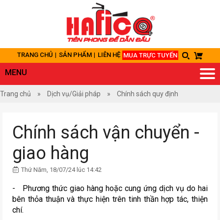
TRANG
CHỦ
TRANG CHỦ
SẢN PHẨM
LIÊN HỆ
MUA TRỰC TUYẾN
GIỚI
THIỆU
MENU
SẢN
Trang chủ
»
Dịch vụ/Giải pháp
»
Chính sách quy định
PHẨM
DỊCH
Chính sách vận chuyển -
VỤ/GIẢI
PHÁP
giao hàng
ỨNG
DỤNG
Thứ Năm, 18/07/24 lúc 14:42
HỎI
- Phương thức giao hàng hoặc cung ứng dịch vụ do hai
ĐÁP
bên thỏa thuận và thực hiện trên tinh thần hợp tác, thiện
chí.
TÀI
LIỆU