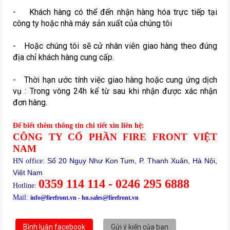
- Khách hàng có thể đến nhận hàng hóa trực tiếp tại
TIN
công ty hoặc nhà máy sản xuất của chúng tôi
TỨC
- Hoặc chúng tôi sẽ cử nhân viên giao hàng theo đúng
MUA
địa chỉ khách hàng cung cấp.
TRỰC
TUYẾN
- Thời hạn ước tính việc giao hàng hoặc cung ứng dịch
ĐĂNG
vụ : Trong vòng 24h kể từ sau khi nhận được xác nhận
KÝ
đơn hàng.
ĐẠI
LÝ
Để biết thêm thông tin chi tiết xin liên hệ:
CÔNG TY CỔ PHẦN FIRE FRONT VIỆT
NAM
Số 20 Ngụy Như Kon Tum, P. Thanh Xuân, Hà Nội,
HN office:
Việt Nam
0359 114 114 - 0246 295 6888
Hotline
:
Mail:
info@firefront.vn - hn.sales@firefront.vn
Bình luận facebook
Gửi ý kiến của bạn