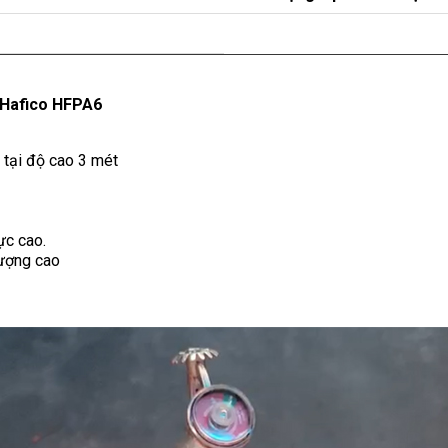
g Hafico HFPA6
 tại độ cao 3 mét
ực cao.
lượng cao