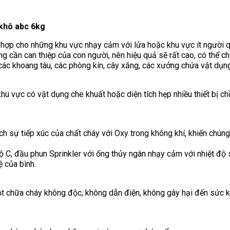
 khô abc 6kg
h hợp cho những khu vực nhạy cảm với lửa hoặc khu vực ít người q
ng cần can thiệp của con người, nên hiệu quả sẽ rất cao, có thể c
 các khoang tàu, các phòng kín, cây xăng, các xưởng chứa vật dụn
hu vực có vật dụng che khuất hoặc diện tích hẹp nhiều thiết bị ch
 sự tiếp xúc của chất cháy với Oxy trong không khí, khiến chúng 
 C, đầu phun Sprinkler với ống thủy ngân nhạy cảm với nhiệt độ s
 của bình.
t chữa cháy không độc, không dẫn điện, không gây hại đến sức kh