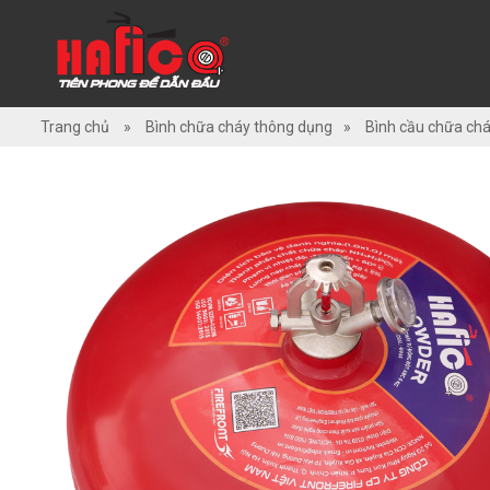
TRANG
CHỦ
Trang chủ
»
Bình chữa cháy thông dụng
»
Bình cầu chữa chá
GIỚI
THIỆU
SẢN
PHẨM
DỊCH
VỤ/GIẢI
PHÁP
ỨNG
DỤNG
HỎI
ĐÁP
TÀI
LIỆU