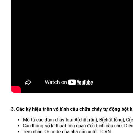
3. Các ký hiệu trên vỏ bình cầu chữa cháy tự động bột 
Mô tả các đám cháy loại A(chất rắn), B(chất lỏng), C(c
Các thông số kĩ thuật liên quan đến bình cầu như: Diện
Tem nhãn, Qr code của nhà sản xuất, TCVN....