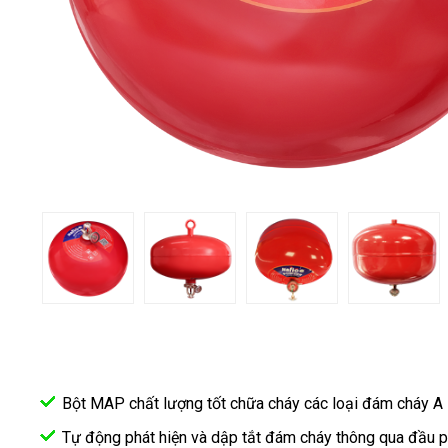
TIN
TỨC
MUA
TRỰC
TUYẾN
ĐĂNG
KÝ
ĐẠI
LÝ
Bột MAP chất lượng tốt chữa cháy các loại đám cháy A 
Tự động phát hiện và dập tắt đám cháy thông qua đầu p