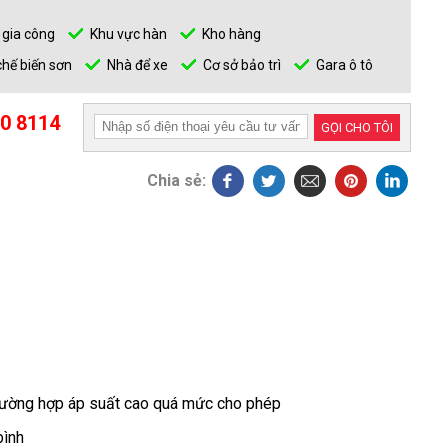
 gia công
Khu vực hàn
Kho hàng
hế biến sơn
Nhà để xe
Cơ sở bảo trì
Gara ô tô
0 8114
GỌI CHO TÔI
Chia sẻ:
trường hợp áp suất cao quá mức cho phép
bình