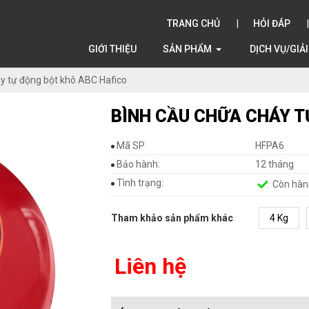
TRANG CHỦ
HỎI ĐÁP
GIỚI THIỆU
SẢN PHẨM
DỊCH VỤ/GIẢ
y tự động bột khô ABC Hafico
BÌNH CẦU CHỮA CHÁY T
Mã SP
HFPA6
Bảo hành:
12 tháng
Tình trạng:
Còn hàn
Tham khảo sản phẩm khác
4 Kg
Liên hệ