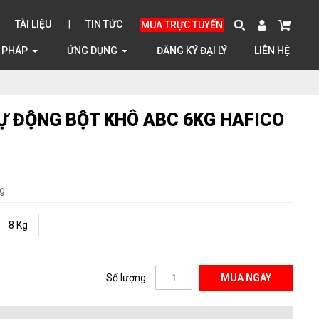
TÀI LIỆU
TIN TỨC
MUA TRỰC TUYẾN
I PHÁP
ỨNG DỤNG
ĐĂNG KÝ ĐẠI LÝ
LIÊN HỆ
Ự ĐỘNG BỘT KHÔ ABC 6KG HAFICO
g
8 Kg
Số lượng:
MUA NGAY