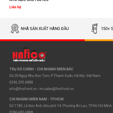
Liên hệ
NHÀ SẢN XUẤT HÀNG ĐẦU
150+ 
TRỤ SỞ CHÍNH - CHI NHÁNH MIỀN BẮC
Số 20 Ngụy Như Kon Tum, P.Thanh Xuân, Hà Nội, Việt Nam
0246 295 6888
info@firefront.vn - hn.sales@firefront.vn
CHI NHÁNH MIỀN NAM - TP.HCM
Số 1185, Lê Đức Anh, khu phố 14, Phường An Lạc, TP.Hồ Chí Minh,
0286 685 6888