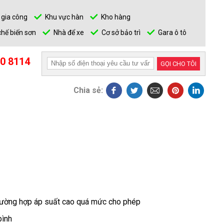
 gia công
Khu vực hàn
Kho hàng
hế biến sơn
Nhà để xe
Cơ sở bảo trì
Gara ô tô
0 8114
GỌI CHO TÔI
Chia sẻ:
trường hợp áp suất cao quá mức cho phép
bình