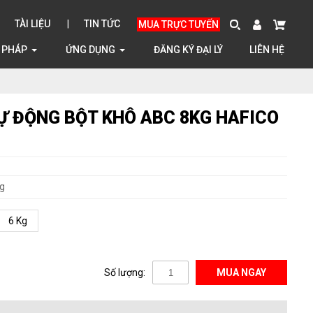
TÀI LIỆU
TIN TỨC
MUA TRỰC TUYẾN
I PHÁP
ỨNG DỤNG
ĐĂNG KÝ ĐẠI LÝ
LIÊN HỆ
Ự ĐỘNG BỘT KHÔ ABC 8KG HAFICO
g
6 Kg
Số lượng:
MUA NGAY