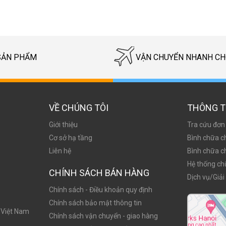
SẢN PHẨM
VẬN CHUYỂN NHANH C
VỀ CHÚNG TÔI
THÔNG T
Giới thiệu
Tra cứu đơn
Cơ sở hạ tầng
Bình chữa c
Liên hệ
Bình chữa c
Hệ thống ch
CHÍNH SÁCH BÁN HÀNG
Dịch vụ/Giải
Chính sách - Điều khoản quy định
Chính sách bảo mật thông tin
 Việt Nam
Chính sách vận chuyển - giao hàng