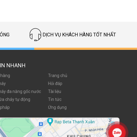
HÓNG
DỊCH VỤ KHÁCH HÀNG TỐT NHẤT
IN NHANH
 hàng
Trang chủ
háy
Hỏi đáp
háy đa năng gốc nước
Tài liệu
ữa cháy tự động
Tin tức
 pháp
Ứng dụng