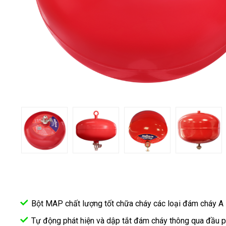
TIN
TỨC
MUA
TRỰC
TUYẾN
ĐĂNG
KÝ
ĐẠI
LÝ
Bột MAP chất lượng tốt chữa cháy các loại đám cháy A 
Tự động phát hiện và dập tắt đám cháy thông qua đầu p