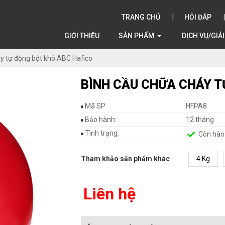
TRANG CHỦ
HỎI ĐÁP
GIỚI THIỆU
SẢN PHẨM
DỊCH VỤ/GIẢ
y tự động bột khô ABC Hafico
BÌNH CẦU CHỮA CHÁY T
Mã SP
HFPA8
Bảo hành:
12 tháng
Tình trạng:
Còn hàn
Tham khảo sản phẩm khác
4 Kg
Liên hệ