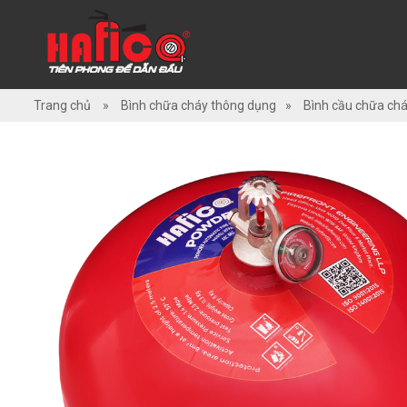
TRANG
CHỦ
Trang chủ
»
Bình chữa cháy thông dụng
»
Bình cầu chữa chá
GIỚI
THIỆU
SẢN
PHẨM
DỊCH
VỤ/GIẢI
PHÁP
ỨNG
DỤNG
HỎI
ĐÁP
TÀI
LIỆU