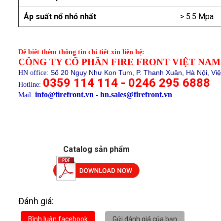
Áp suất nổ nhỏ nhất
> 5.5 Mpa
Để biết thêm thông tin chi tiết xin liên hệ:
CÔNG TY CỔ PHẦN FIRE FRONT VIỆT NAM
Số 20 Ngụy Như Kon Tum, P. Thanh Xuân, Hà Nội, Vi
HN office:
0359 114 114 - 0246 295 6888
Hotline
:
info@firefront.vn - hn.sales@firefront.vn
Mail:
Catalog sản phẩm
Đánh giá:
Bình luận facebook
Gửi đánh giá của bạn